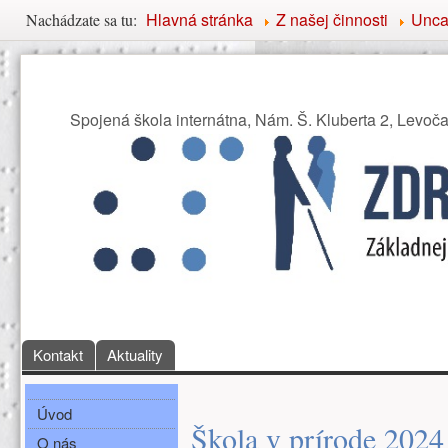
Nachádzate sa tu
Hlavná stránka
Z našej činnosti
Unca
Nachádzate sa tu:
Združenie priateľov Základ
Spojená škola internátna, Nám. Š. Kluberta 2, Levoč
Hlavné menu
Kontakt
Aktuality
Bočné menu
Hlavná obsah
Úvod
Škola v prírode 2024
O nás