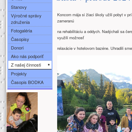
Stanovy
Koncom mája si žiaci školy užili pobyt v pr
Výročné správy
zameranú
združenia
Fotogaléria
na rehabilitáciu a oddych. Nadýchali sa če
využili možnosť
Časopisy
Donori
relaxácie v hotelovom bazéne. Uhradili sme
Ako nás podporiť
Z našej činnosti
Projekty
Časopis BODKA
Ďalšie zdroje (ľavý stĺpec)