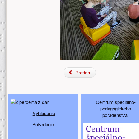
Predch.
Doplňujúci obsah (spodný)
Centrum špeciálno-
pedagogického
Vyhlásenie
poradenstva
Potvrdenie