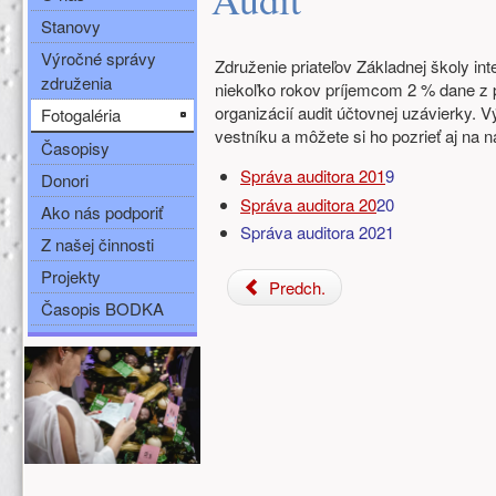
Stanovy
Výročné správy
Združenie priateľov Základnej školy int
združenia
niekoľko rokov príjemcom 2 % dane z p
organizácií audit účtovnej uzávierky.
Fotogaléria
vestníku a môžete si ho pozrieť aj na n
Časopisy
Správa auditora 201
9
Donori
Správa auditora 20
20
Ako nás podporiť
Správa auditora 2021
Z našej činnosti
Projekty
Predch.
Časopis BODKA
Ďalšie zdroje (ľavý stĺpec)