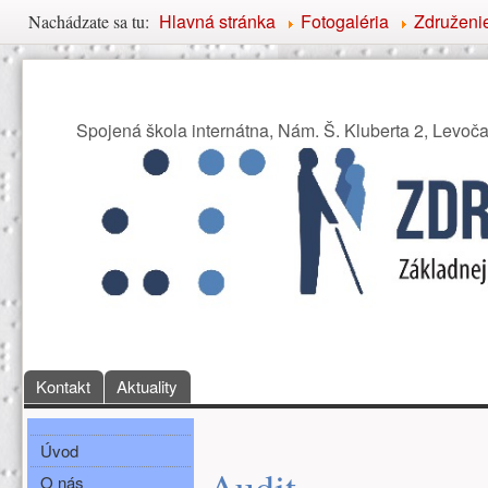
Nachádzate sa tu
Hlavná stránka
Fotogaléria
Združenie
Nachádzate sa tu:
Združenie priateľov Základ
Spojená škola internátna, Nám. Š. Kluberta 2, Levoč
Hlavné menu
Kontakt
Aktuality
Bočné menu
Hlavná obsah
Úvod
Audit
O nás