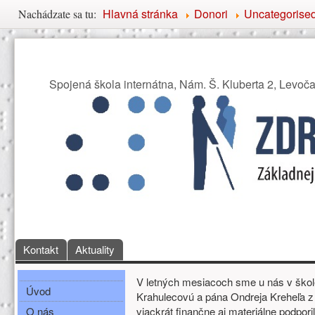
Nachádzate sa tu
Hlavná stránka
Donori
Uncategorise
Nachádzate sa tu:
Združenie priateľov Základ
Spojená škola internátna, Nám. Š. Kluberta 2, Levoč
Hlavné menu
Kontakt
Aktuality
Bočné menu
Hlavná obsah
V letných mesiacoch sme u nás v škole
Úvod
Krahulecovú a pána Ondreja Kreheľa z fi
O nás
viackrát finančne aj materiálne podpori