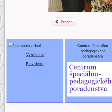
Predch.
Doplňujúci obsah (spodný)
Centrum špeciálno-
pedagogického
Vyhlásenie
poradenstva
Potvrdenie