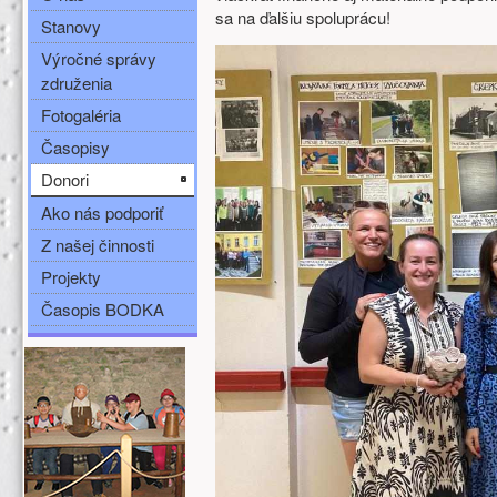
sa na ďalšiu spoluprácu!
Stanovy
Výročné správy
združenia
Fotogaléria
Časopisy
Donori
Ako nás podporiť
Z našej činnosti
Projekty
Časopis BODKA
Ďalšie zdroje (ľavý stĺpec)