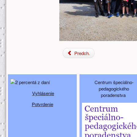
Predch.
Doplňujúci obsah (spodný)
Centrum špeciálno-
pedagogického
Vyhlásenie
poradenstva
Potvrdenie