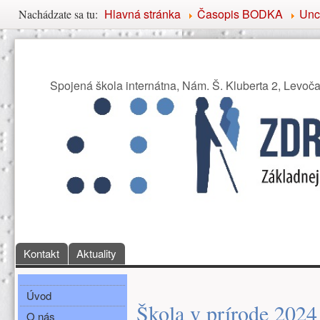
Nachádzate sa tu
Hlavná stránka
Časopis BODKA
Unc
Nachádzate sa tu:
Združenie priateľov Základ
Spojená škola internátna, Nám. Š. Kluberta 2, Levoč
Hlavné menu
Kontakt
Aktuality
Bočné menu
Hlavná obsah
Úvod
Škola v prírode 2024 
O nás