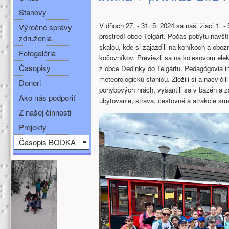
Stanovy
V dňoch 27. - 31. 5. 2024 sa naši žiaci 1. -
Výročné správy
prostredí obce Telgárt.
Počas pobytu navští
združenia
skalou, kde si zajazdili na koníkoch a oboz
Fotogaléria
kočovníkov. Previezli sa na kolesovom ele
Časopisy
z obce Dedinky do Telgártu. Pedagógovia im 
meteorologickú stanicu. Zložili si a nacviči
Donori
pohybových hrách,
vyšantili sa v bazén a z
Ako nás podporiť
ubytovanie, strava, cestovné a atrakcie sme
Z našej činnosti
Projekty
Časopis BODKA
Ďalšie zdroje (ľavý stĺpec)